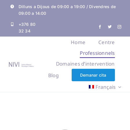
Skip
Dilluns a Dijous de 09:00 a 19:00 / Divendres de
to
09:00 a 14:00
content
+376 80
32 34
Home
Centre
Professionnels
Domaines d’intervention
Blog
Demanar cita
Français